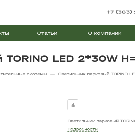
+7 (383)
кты
Статьи
О компании
й TORINO LED 2*30W Н
—
етительные системы
Светильник парковый TORINO L
Светильник парковый TORI
Подробности