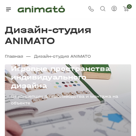
0
Дизайн-студия
ANIMATO
—
Главная
Дизайн-студия ANIMATO
Игровые пространства
индивидуального
дизайна
От концепции до производства и монтажа на
объекте