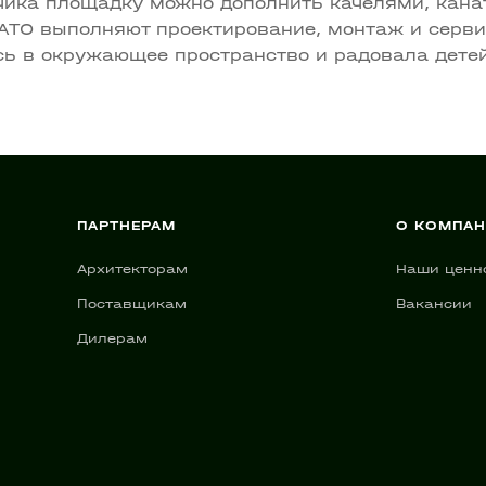
чика площадку можно дополнить качелями, кана
ATO выполняют проектирование, монтаж и серви
ь в окружающее пространство и радовала детей
ПАРТНЕРАМ
О КОМПА
Архитекторам
Наши ценн
Поставщикам
Вакансии
Дилерам