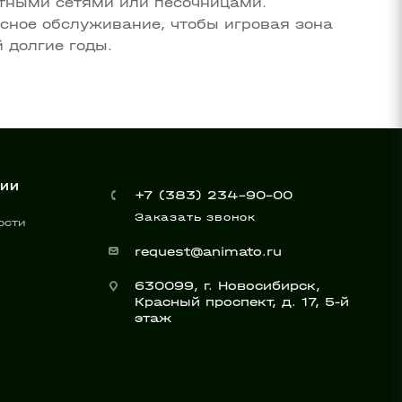
тными сетями или песочницами.
сное обслуживание, чтобы игровая зона
 долгие годы.
НИИ
+7 (383) 234-90-00
Заказать звонок
ости
request@animato.ru
630099, г. Новосибирск,
Красный проспект, д. 17, 5-й
этаж