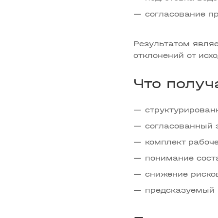
согласование п
Результатом являе
отклонений от исх
Что получ
структурирован
согласованный 
комплект рабоч
понимание сост
снижение рисков
предсказуемый р