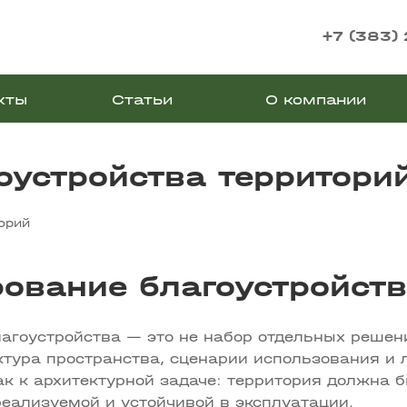
+7 (383)
кты
Статьи
О компании
оустройства территори
орий
ование благоустройств
агоустройства — это не набор отдельных решени
тура пространства, сценарии использования и 
ак к архитектурной задаче: территория должна б
еализуемой и устойчивой в эксплуатации.