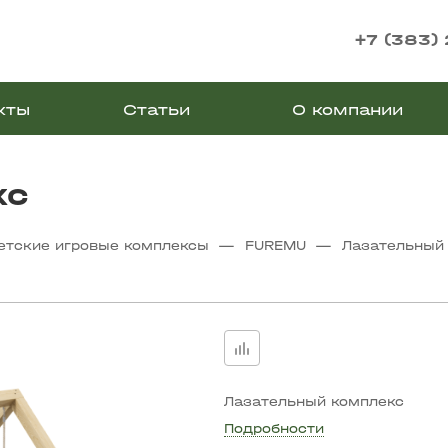
+7 (383)
кты
Статьи
О компании
кс
—
—
етские игровые комплексы
FUREMU
Лазательный
Лазательный комплекс
Подробности