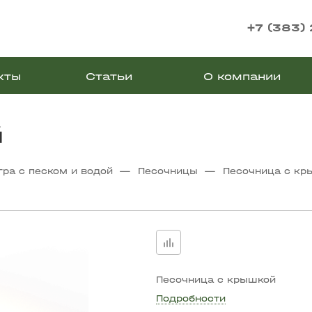
+7 (383)
кты
Статьи
О компании
й
—
—
гра с песком и водой
Песочницы
Песочница с кр
Песочница с крышкой
Подробности