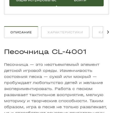
Зарегистрироваться
Войти
ОПИСАНИЕ
ХАРАКТЕРИСТИКИ
КАК К
Песочница CL-4001
Песочница — это неотъемлемый элемент
детской игровой среды. Изменчивость
состояния песка — сухой или мокрый —
пробуждает любопытство детей и желание
экспериментировать. Работа с песком
развивает тактильное восприятие, мелкую
моторику и творческие способности. Таким
образом, игра в песке не только развлекает,
но и способствует сенсорно-двигательному