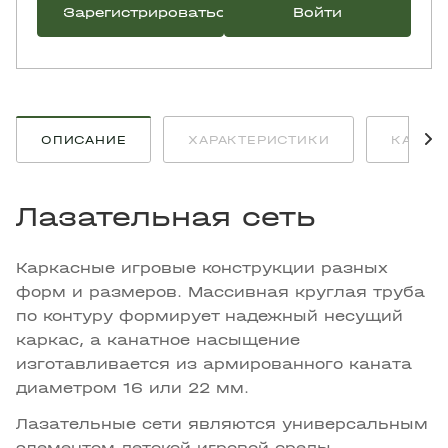
Зарегистрироваться
Войти
ОПИСАНИЕ
ХАРАКТЕРИСТИКИ
КАК К
Лазательная сеть
Каркасные игровые конструкции разных
форм и размеров. Массивная круглая труба
по контуру формирует надежный несущий
каркас, а канатное насыщение
изготавливается из армированного каната
диаметром 16 или 22 мм.
Лазательные сети являются универсальным
элементом детской игровой среды,