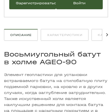
Зарегистрироваться
Войти
ОПИСАНИЕ
ХАРАКТЕРИСТИКИ
КАК К
Восьмиугольный батут
в холме AGEO-90
Элемент геопластики для установки
встраиваемого батута на стилобатную плиту
подземной парковки, на кровлю и в других
случаях, когда заглубление затруднительно.
Также искуственный холм является
наилучшим решением для монтажа батута
на площадке с насыпным покрытием и в