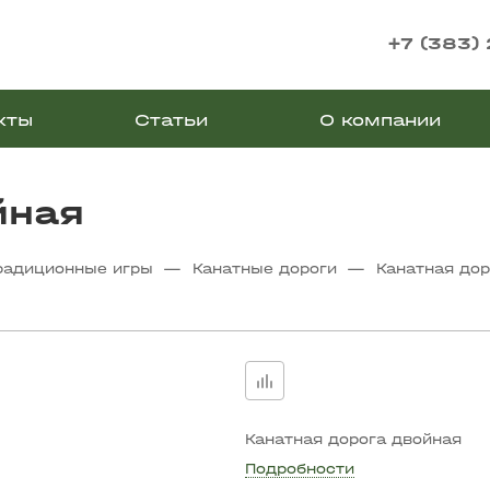
+7 (383)
кты
Статьи
О компании
йная
—
—
радиционные игры
Канатные дороги
Канатная дор
Канатная дорога двойная
Подробности