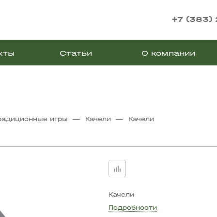
+7 (383)
кты
Статьи
О компании
—
—
радиционные игры
Качели
Качели
Качели
Подробности