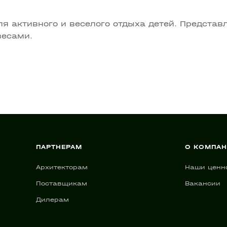
 активного и веселого отдыха детей. Представл
весами.
ПАРТНЕРАМ
О КОМПА
Архитекторам
Наши ценн
Поставщикам
Вакансии
Дилерам